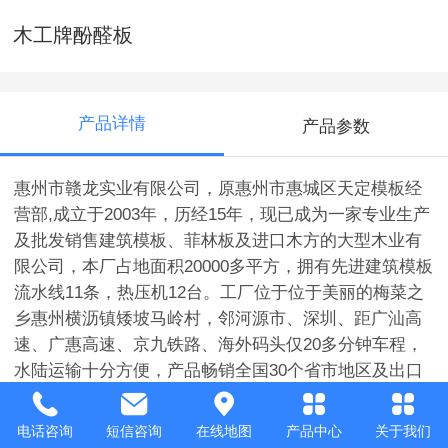
木工牌酚醛板
产品详情
产品参数
惠州市赣龙实业有限公司，原惠州市惠城区天定模板经
营部
,
成立于
2003
年，历经
15
年，现已成为一家专业生产
及批发销售建筑模板、菲林板及进口木方的大型木业有
限公司，本厂占地面积
20000
多平方，拥有先进建筑模板
流水线
11
条，热压机
12
台。工厂位于位于美丽的梅菜之
乡惠州横沥镇矮坡马岭村，邻河源市、深圳、距广汕高
速、广惠高速、京九铁路、海外码头仅
20
多分钟车程，
水陆运输十分方便，产品畅销全国
30
个省市地区及出口
柬埔寨等海外市场，公司所生产产品《木工牌》建筑模
板具有防水性能好、不易变形、耐酸碱、使用方便、周
电话咨询
短信咨询
在线地图
产品中心
关于我们