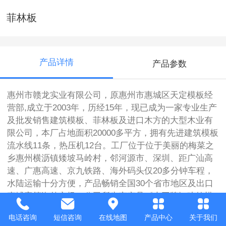
菲林板
产品详情
产品参数
惠州市赣龙实业有限公司，原惠州市惠城区天定模板经
营部,成立于2003年，历经15年，现已成为一家专业生产
及批发销售建筑模板、菲林板及进口木方的大型木业有
限公司，本厂占地面积20000多平方，拥有先进建筑模板
流水线11条，热压机12台。工厂位于位于美丽的梅菜之
乡惠州横沥镇矮坡马岭村，邻河源市、深圳、距广汕高
速、广惠高速、京九铁路、海外码头仅20多分钟车程，
水陆运输十分方便，产品畅销全国30个省市地区及出口
柬埔寨等海外市场，公司所生产产品《木工牌》建筑模
板具有防水性能好、不易变形、耐酸碱、使用方便、周
电话咨询
短信咨询
在线地图
产品中心
关于我们
转次数多，质优价廉等特点，可降低施工成本和提高施