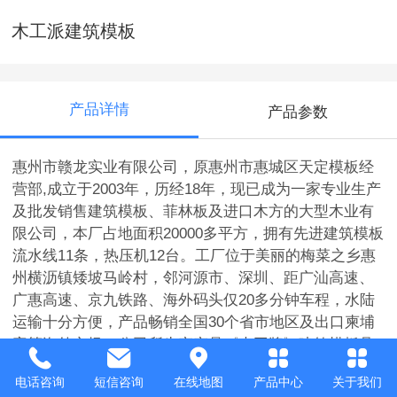
木工派建筑模板
产品详情
产品参数
惠州市赣龙实业有限公司，原惠州市惠城区天定模板经
营部,成立于2003年，历经18年，现已成为一家专业生产
及批发销售建筑模板、菲林板及进口木方的大型木业有
限公司，本厂占地面积20000多平方，拥有先进建筑模板
流水线11条，热压机12台。工厂位于美丽的梅菜之乡惠
州横沥镇矮坡马岭村，邻河源市、深圳、距广汕高速、
广惠高速、京九铁路、海外码头仅20多分钟车程，水陆
运输十分方便，产品畅销全国30个省市地区及出口柬埔
寨等海外市场，公司所生产产品《木工牌》建筑模板具
有防水性能好、不易变形、耐酸碱、使用方便、周转次
电话咨询
短信咨询
在线地图
产品中心
关于我们
数多，质优价廉等特点，可降低施工成本和提高施工质