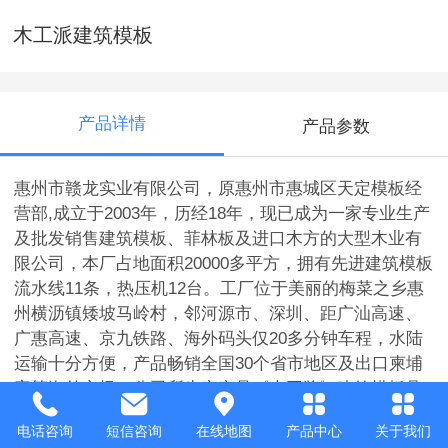
木工派建筑模板
产品详情
产品参数
惠州市赣龙实业有限公司，原惠州市惠城区天定模板经
营部,成立于2003年，历经18年，现已成为一家专业生产
及批发销售建筑模板、菲林板及进口木方的大型木业有
限公司，本厂占地面积20000多平方，拥有先进建筑模板
流水线11条，热压机12台。工厂位于美丽的梅菜之乡惠
州横沥镇矮坡马岭村，邻河源市、深圳、距广汕高速、
广惠高速、京九铁路、海外码头仅20多分钟车程，水陆
运输十分方便，产品畅销全国30个省市地区及出口柬埔
寨等海外市场，公司所生产产品《木工牌》建筑模板具
有防水性能好、不易变形、耐酸碱、使用方便、周转次
电话咨询
短信咨询
在线地图
产品中心
关于我们
数多，质优价廉等特点，可降低施工成本和提高施工质